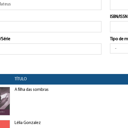
ISBN/ISSN
/Série
Tipo de m
TÍTULO
A filha das sombras
Lélia Gonzalez