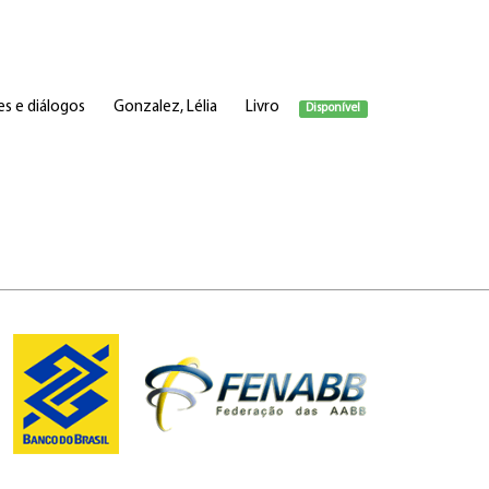
s e diálogos
Gonzalez, Lélia
Livro
Disponível