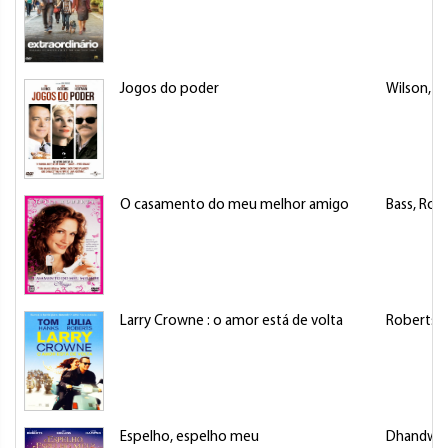
Jogos do poder
Wilson, C
O casamento do meu melhor amigo
Bass, Ron
Larry Crowne : o amor está de volta
Roberts, J
Espelho, espelho meu
Dhandwar,