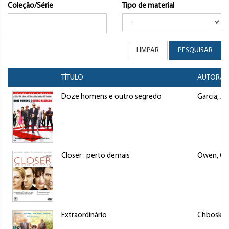
Coleção/Série
Tipo de material
LIMPAR
PESQUISAR
TÍTULO
AUTOR/D
Doze homens e outro segredo
Garcia, A
Closer : perto demais
Owen, Cli
Extraordinário
Chbosky,