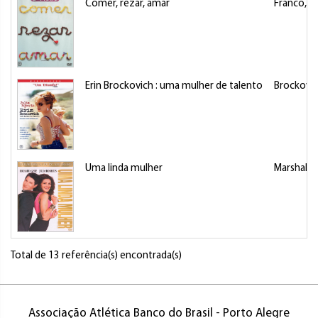
Comer, rezar, amar
Franco, J
Erin Brockovich : uma mulher de talento
Brockovich
Uma linda mulher
Marshall, 
Total de 13 referência(s) encontrada(s)
Associação Atlética Banco do Brasil - Porto Alegre