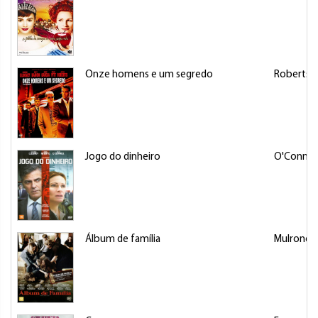
Onze homens e um segredo
Roberts, J
Jogo do dinheiro
O'Connell
Álbum de família
Mulroney