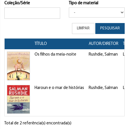
Coleção/Série
Tipo de material
LIMPAR
PESQUISAR
TÍTULO
AUTOR/DIRETOR
TI
Os filhos da meia-noite
Rushdie, Salman
Liv
Haroun e o mar de histórias
Rushdie, Salman
Liv
Total de 2 referência(s) encontrada(s)