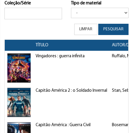
Coleção/Série
Tipo de material
LIMPAR
PESQUISAR
TÍTULO
AUTOR/DI
Vingadores : guerra infinita
Ruffalo, Ma
Capitão América 2 : o Soldado Invernal
Stan, Seba
Capitão América : Guerra Civil
Boseman, 