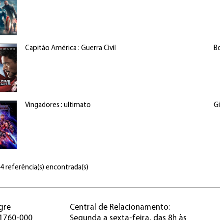
Capitão América : Guerra Civil
B
Vingadores : ultimato
Gi
 4 referência(s) encontrada(s)
gre
Central de Relacionamento:
91760-000
Segunda a sexta-feira, das 8h às