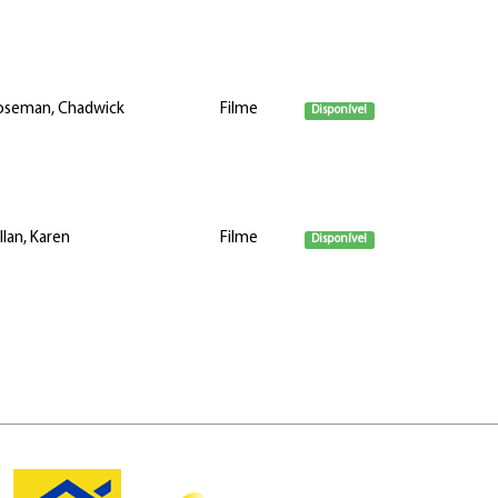
oseman, Chadwick
Filme
Disponível
llan, Karen
Filme
Disponível