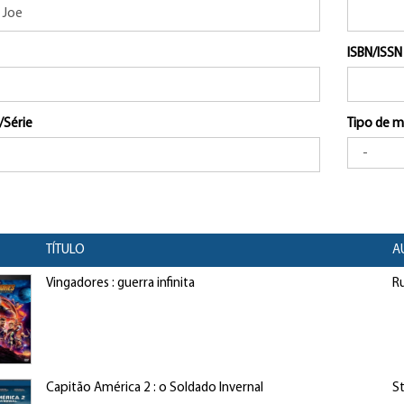
ISBN/ISSN
/Série
Tipo de m
TÍTULO
A
Vingadores : guerra infinita
Ru
Capitão América 2 : o Soldado Invernal
St