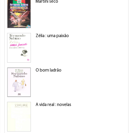
Martini seco
Zélia : uma paixão
O bom ladrão
A vida real : novelas