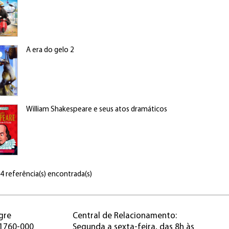
A era do gelo 2
William Shakespeare e seus atos dramáticos
 4 referência(s) encontrada(s)
gre
Central de Relacionamento:
91760-000
Segunda a sexta-feira, das 8h às