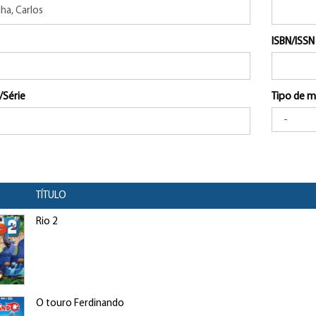
ISBN/ISSN
/Série
Tipo de m
TÍTULO
Rio 2
O touro Ferdinando