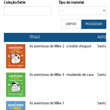
Coleção/Série
Tipo de material
LIMPAR
PESQUISAR
TÍTULO
AUTOR/
As aventuras de Mike 2 : o bebê chegou!
Santos,
As aventuras de Mike 3 : mudando de casa
Santos,
As aventuras de Mike 1
Santos,