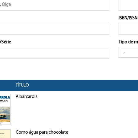
ISBN/ISSN
/Série
Tipo de m
TÍTULO
A barcarola
Como água para chocolate