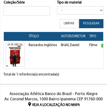
Coleção/Série
Tipo de material
LIMPAR
PESQUISAR
TÍTULO
AUTOR/DIRETOR
TIPO
Bastardos inglórios
Brühl, Daniel
Filme
Dis
Total de 1 referência(s) encontrada(s)
Associação Atlética Banco do Brasil - Porto Alegre
Av. Coronel Marcos, 1000 Bairro Ipanema CEP 91760-000
VEJA A LOCALIZAÇÃO NO MAPA