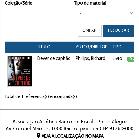
Coleção/Série
Tipo de material
LIMPAR
PESQUISAR
TÍTULO
AUTOR/DIRETOR
TIPO
Dever de capitão
Phillips, Richard
Livro
Dispon
Total de 1 referência(s) encontrada(s)
Associação Atlética Banco do Brasil - Porto Alegre
Av. Coronel Marcos, 1000 Bairro Ipanema CEP 91760-000
VEJA A LOCALIZAÇÃO NO MAPA