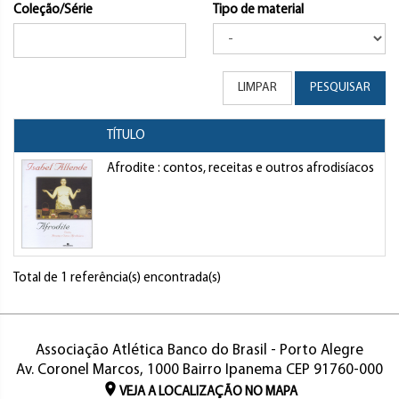
Coleção/Série
Tipo de material
LIMPAR
PESQUISAR
TÍTULO
A
Afrodite : contos, receitas e outros afrodisíacos
Al
Total de 1 referência(s) encontrada(s)
Associação Atlética Banco do Brasil - Porto Alegre
Av. Coronel Marcos, 1000 Bairro Ipanema CEP 91760-000
VEJA A LOCALIZAÇÃO NO MAPA