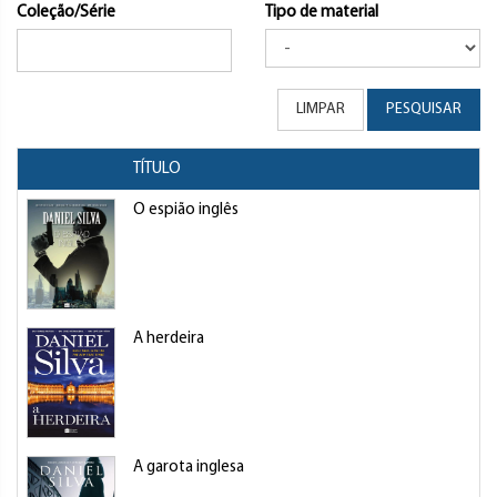
Coleção/Série
Tipo de material
LIMPAR
PESQUISAR
TÍTULO
O espião inglês
A herdeira
A garota inglesa