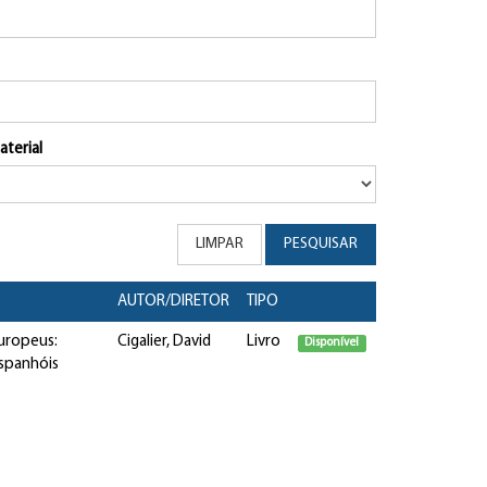
aterial
LIMPAR
PESQUISAR
AUTOR/DIRETOR
TIPO
europeus:
Cigalier, David
Livro
Disponível
espanhóis