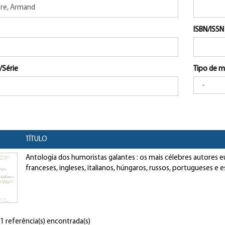
ISBN/ISSN
/Série
Tipo de m
TÍTULO
Antologia dos humoristas galantes : os mais célebres autores 
franceses, ingleses, italianos, húngaros, russos, portugueses e 
 1 referência(s) encontrada(s)