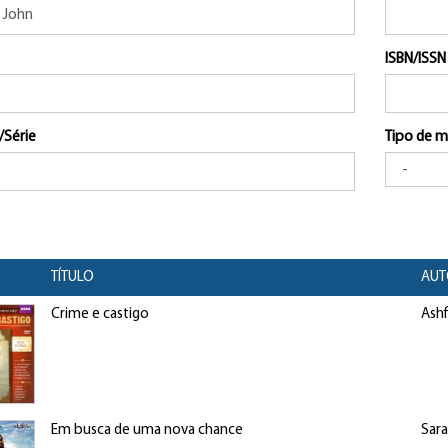
ISBN/ISSN
/Série
Tipo de m
TÍTULO
AUT
Crime e castigo
Ashf
Em busca de uma nova chance
Sara