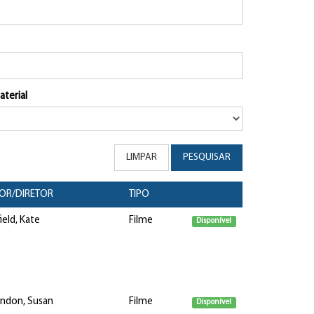
aterial
LIMPAR
PESQUISAR
OR/DIRETOR
TIPO
ield, Kate
Filme
Disponível
ndon, Susan
Filme
Disponível