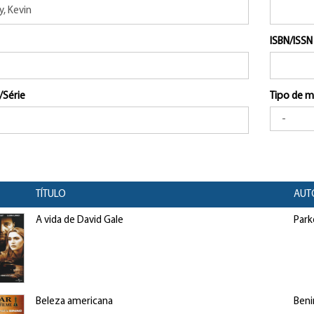
ISBN/ISSN
/Série
Tipo de m
TÍTULO
AUT
A vida de David Gale
Park
Beleza americana
Beni