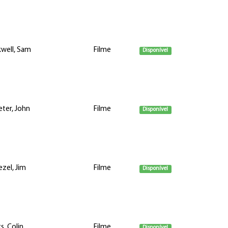
well, Sam
Filme
Disponível
eter, John
Filme
Disponível
ezel, Jim
Filme
Disponível
s, Colin
Filme
Disponível