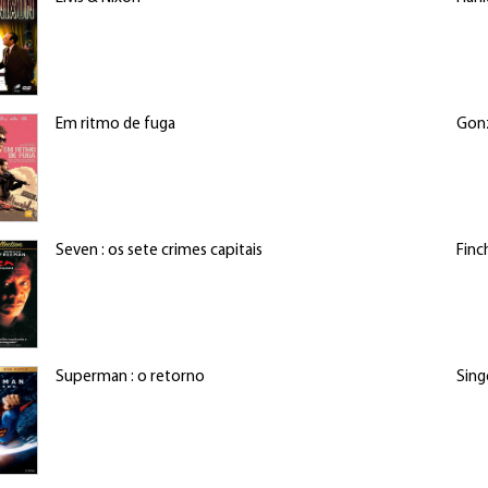
Em ritmo de fuga
Gonz
Seven : os sete crimes capitais
Finc
Superman : o retorno
Sing