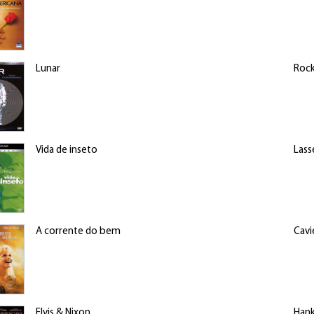
Lunar
Rock
Vida de inseto
Lass
A corrente do bem
Cavi
Elvis & Nixon
Hank