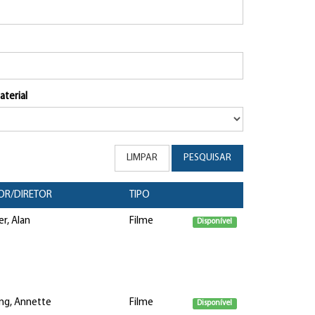
aterial
LIMPAR
PESQUISAR
OR/DIRETOR
TIPO
er, Alan
Filme
Disponível
ng, Annette
Filme
Disponível