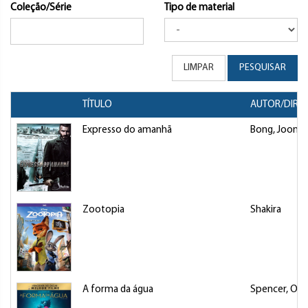
Coleção/Série
Tipo de material
LIMPAR
PESQUISAR
TÍTULO
AUTOR/DIRE
Expresso do amanhã
Bong, Joon-
Zootopia
Shakira
A forma da água
Spencer, Oct