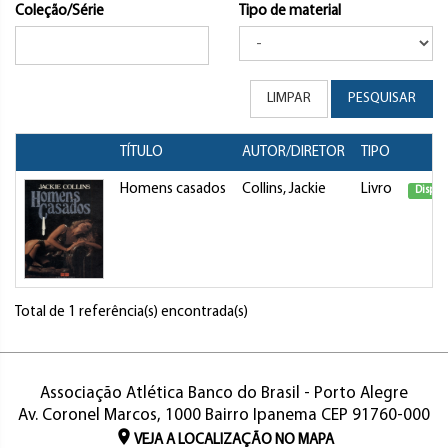
Coleção/Série
Tipo de material
LIMPAR
PESQUISAR
TÍTULO
AUTOR/DIRETOR
TIPO
Homens casados
Collins, Jackie
Livro
Dispon
Total de 1 referência(s) encontrada(s)
Associação Atlética Banco do Brasil - Porto Alegre
Av. Coronel Marcos, 1000 Bairro Ipanema CEP 91760-000
VEJA A LOCALIZAÇÃO NO MAPA