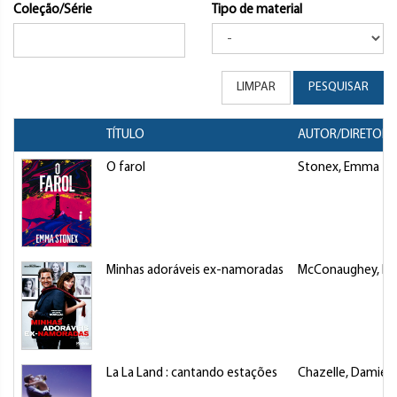
Coleção/Série
Tipo de material
LIMPAR
PESQUISAR
TÍTULO
AUTOR/DIRETOR
O farol
Stonex, Emma
Minhas adoráveis ex-namoradas
McConaughey, M
La La Land : cantando estações
Chazelle, Damien