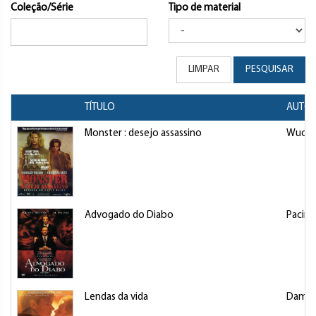
Coleção/Série
Tipo de material
LIMPAR
PESQUISAR
TÍTULO
AUTOR
Monster : desejo assassino
Wuorno
Advogado do Diabo
Pacino,
Lendas da vida
Damon