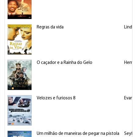
Regras da vida
Lindo,
O caçador e a Rainha do Gelo
Hemswo
Velozes e furiosos 8
Evans,
Um milhão de maneiras de pegar na pistola
Seyfri