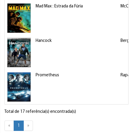
Mad Max : Estrada da Fúria
McCart
Hancock
Berg, 
Prometheus
Rapac
Total de 17 referência(s) encontrada(s)
«
1
»