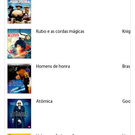
Kubo e as cordas mágicas
Knight,
Homens de honra
Brashea
Atômica
Goodm