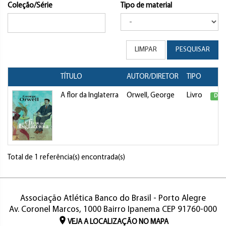
Coleção/Série
Tipo de material
LIMPAR
PESQUISAR
TÍTULO
AUTOR/DIRETOR
TIPO
A flor da Inglaterra
Orwell, George
Livro
Disp
Total de 1 referência(s) encontrada(s)
Associação Atlética Banco do Brasil - Porto Alegre
Av. Coronel Marcos, 1000 Bairro Ipanema CEP 91760-000
VEJA A LOCALIZAÇÃO NO MAPA