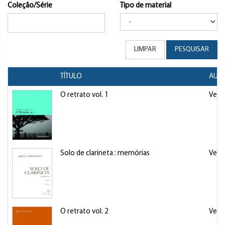
Coleção/Série
Tipo de material
LIMPAR
PESQUISAR
TÍTULO
AUTO
O retrato vol. 1
Veris
Solo de clarineta : memórias
Veris
O retrato vol. 2
Veris