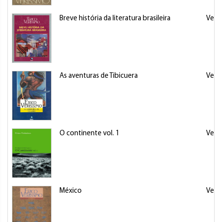
Breve história da literatura brasileira
Veris
As aventuras de Tibicuera
Veris
O continente vol. 1
Veris
México
Veris