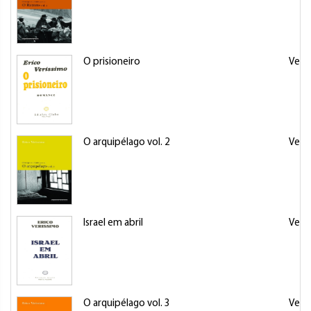
O prisioneiro
Veris
O arquipélago vol. 2
Veris
Israel em abril
Veris
O arquipélago vol. 3
Veris