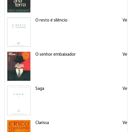
O resto é silêncio
Veris
O senhor embaixador
Veris
Saga
Veris
Clarissa
Veris