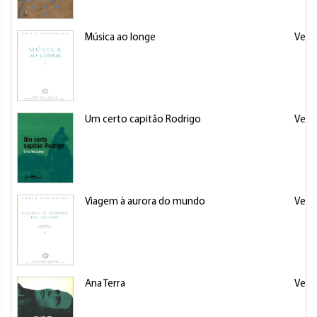
Música ao longe
Veris
Um certo capitão Rodrigo
Veris
Viagem à aurora do mundo
Veris
Ana Terra
Veris