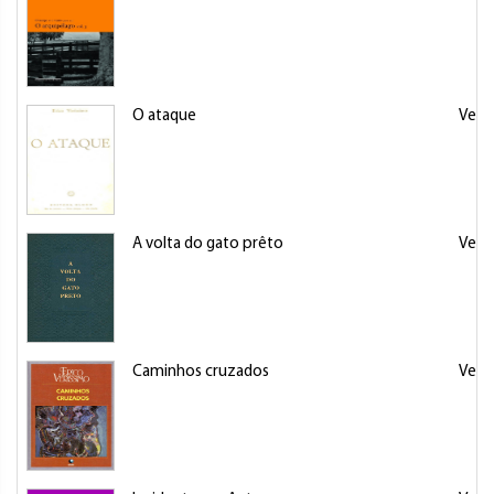
O ataque
Veris
A volta do gato prêto
Veris
Caminhos cruzados
Veris