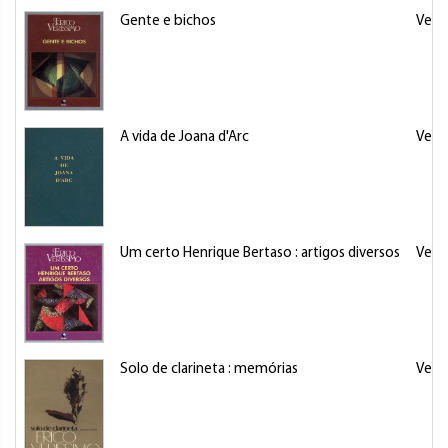
Gente e bichos
Veris
A vida de Joana d'Arc
Veris
Um certo Henrique Bertaso : artigos diversos
Veris
Solo de clarineta : memórias
Veris