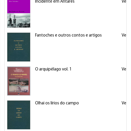
Incidente em Antares
Veris
Fantoches e outros contos e artigos
Veris
O arquipélago vol. 1
Veris
Olhai os lírios do campo
Veris