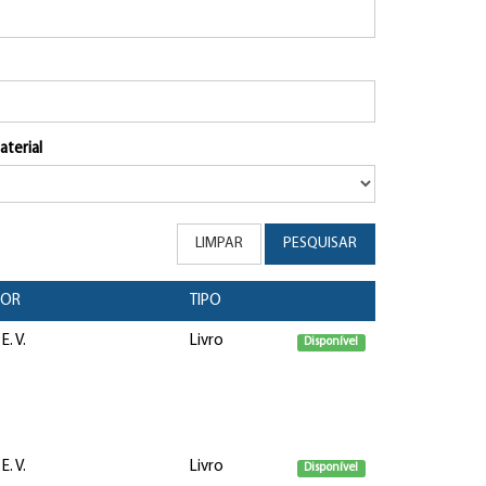
aterial
LIMPAR
PESQUISAR
TOR
TIPO
. V.
Livro
Disponível
. V.
Livro
Disponível