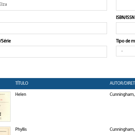
ISBN/ISSN
/Série
Tipo de m
TÍTULO
AUTOR/DIRE
Helen
Cunningham, E
Phyllis
Cunningham, E