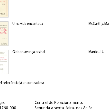
Uma vida encantada
McCarthy, Ma
Gideon avança o sinal
Marric, J. J.
 4 referência(s) encontrada(s)
gre
Central de Relacionamento:
91760-000
Segunda a sexta-feira, das 8h às