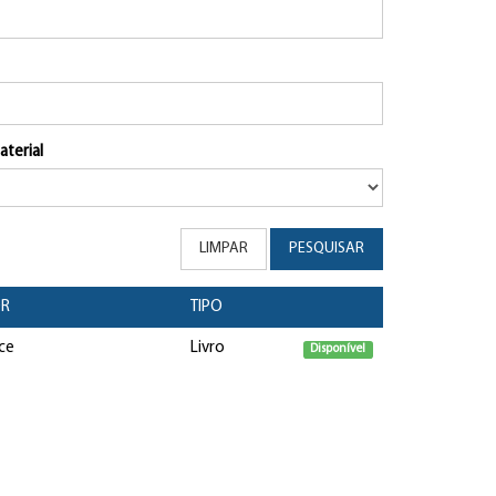
aterial
LIMPAR
PESQUISAR
OR
TIPO
ice
Livro
Disponível