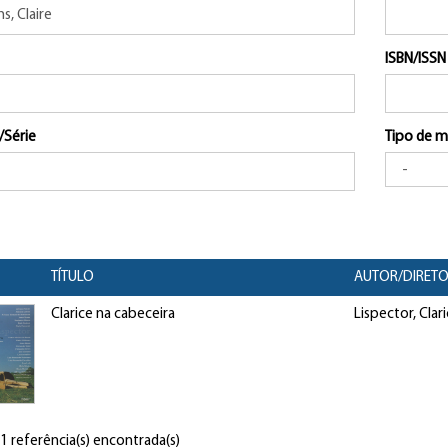
ISBN/ISSN
/Série
Tipo de m
TÍTULO
AUTOR/DIRET
Clarice na cabeceira
Lispector, Clar
 1 referência(s) encontrada(s)