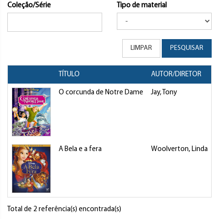
Coleção/Série
Tipo de material
LIMPAR
PESQUISAR
TÍTULO
AUTOR/DIRETOR
O corcunda de Notre Dame
Jay, Tony
F
A Bela e a fera
Woolverton, Linda
F
Total de 2 referência(s) encontrada(s)