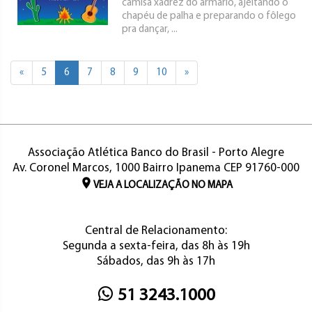
camisa xadrez do armário, ajeitando o
chapéu de palha e preparando o fôlego
pra dançar, ...
«
5
6
7
8
9
10
»
Associação Atlética Banco do Brasil - Porto Alegre
Av. Coronel Marcos, 1000 Bairro Ipanema CEP 91760-000
VEJA A LOCALIZAÇÃO NO MAPA
Central de Relacionamento:
Segunda a sexta-feira, das 8h às 19h
Sábados, das 9h às 17h
51 3243.1000