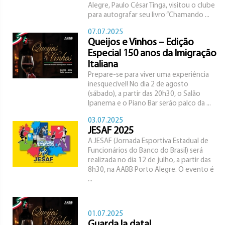
Alegre, Paulo César Tinga, visitou o clube
para autografar seu livro “Chamando ...
07.07.2025
Queijos e Vinhos – Edição
Especial 150 anos da Imigração
Italiana
Prepare-se para viver uma experiência
inesquecível! No dia 2 de agosto
(sábado), a partir das 20h30, o Salão
Ipanema e o Piano Bar serão palco da ...
03.07.2025
JESAF 2025
A JESAF (Jornada Esportiva Estadual de
Funcionários do Banco do Brasil) será
realizada no dia 12 de julho, a partir das
8h30, na AABB Porto Alegre. O evento é
...
01.07.2025
Guarda la data!