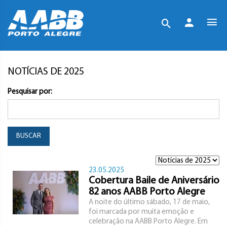
NOTÍCIAS DE 2025
Pesquisar por:
BUSCAR
23.05.2025
Cobertura Baile de Aniversário
82 anos AABB Porto Alegre
A noite do último sábado, 17 de maio,
foi marcada por muita emoção e
celebração na AABB Porto Alegre. Em