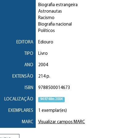
Biografia estrangeira
Astronautas
Racismo
Biografia nacional
Políticos
EDITORA
Ediouro
TIPO
Livro
ANO
2004
EXTENSÃO
214 p.
ISBN
9788500014673
LOCALIZAÇÃO
94 R748m 2004
EXEMPLARES
1 exemplar(es)
MARC
Visualizar campos MARC