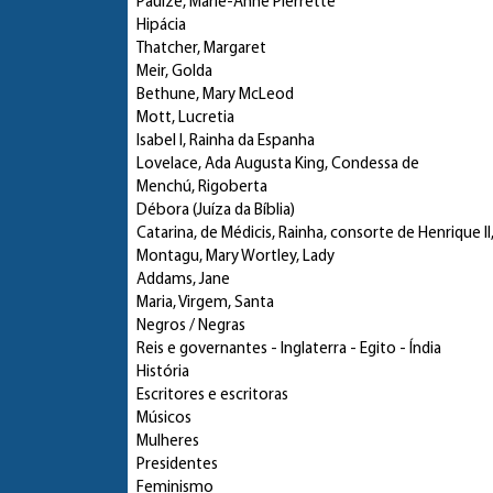
Paulze, Marie-Anne Pierrette
Hipácia
Thatcher, Margaret
Meir, Golda
Bethune, Mary McLeod
Mott, Lucretia
Isabel I, Rainha da Espanha
Lovelace, Ada Augusta King, Condessa de
Menchú, Rigoberta
Débora (Juíza da Bíblia)
Catarina, de Médicis, Rainha, consorte de Henrique II
Montagu, Mary Wortley, Lady
Addams, Jane
Maria, Virgem, Santa
Negros / Negras
Reis e governantes
- Inglaterra - Egito - Índia
História
Escritores e escritoras
Músicos
Mulheres
Presidentes
Feminismo