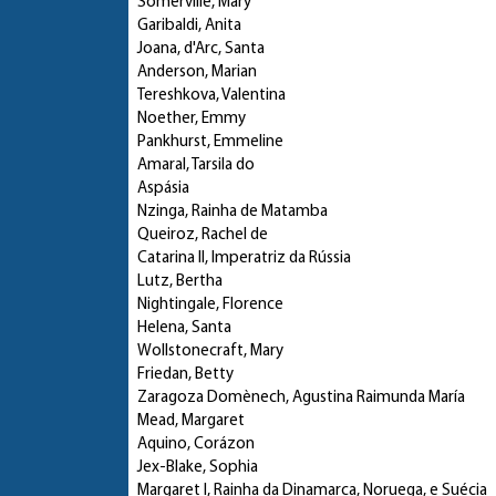
Somerville, Mary
Garibaldi, Anita
Joana, d'Arc, Santa
Anderson, Marian
Tereshkova, Valentina
Noether, Emmy
Pankhurst, Emmeline
Amaral, Tarsila do
Aspásia
Nzinga, Rainha de Matamba
Queiroz, Rachel de
Catarina II, Imperatriz da Rússia
Lutz, Bertha
Nightingale, Florence
Helena, Santa
Wollstonecraft, Mary
Friedan, Betty
Zaragoza Domènech, Agustina Raimunda María
Mead, Margaret
Aquino, Corázon
Jex-Blake, Sophia
Margaret I, Rainha da Dinamarca, Noruega, e Suécia