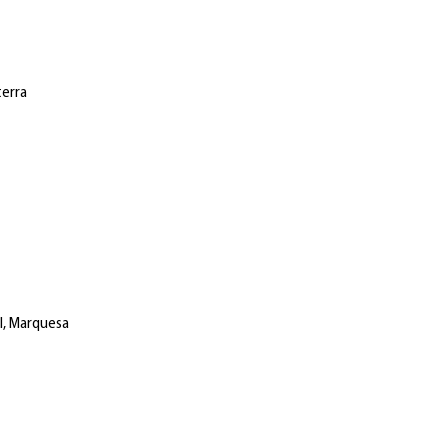
terra
il, Marquesa