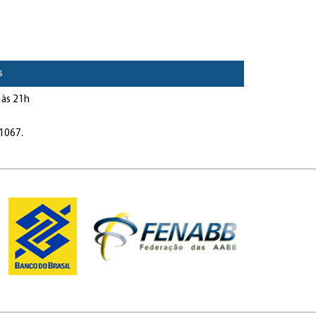
s
 às 21h
1067.