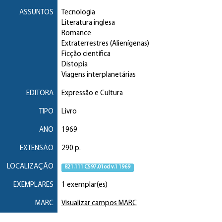
ASSUNTOS
Tecnologia
Literatura inglesa
Romance
Extraterrestres (Alienígenas)
Ficção científica
Distopia
Viagens interplanetárias
EDITORA
Expressão e Cultura
TIPO
Livro
ANO
1969
EXTENSÃO
290 p.
LOCALIZAÇÃO
821.111 C597.01od v.1 1969
EXEMPLARES
1 exemplar(es)
MARC
Visualizar campos MARC