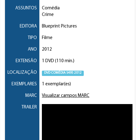
ASSUNTOS
Comédia
Crime
EDITORA
Blueprint Pictures
TIPO
Filme
ANO
2012
EXTENSÃO
1 DVD (110 min.)
LOCALIZAÇÃO
DVD COMÉDIA S495 2012
EXEMPLARES
1 exemplar(es)
MARC
Visualizar campos MARC
TRAILER