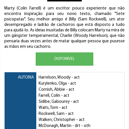
Marty (Colin Farrell) é um escritor pouco experiente que não
encontra inspiração para seu novo texto, chamado "Sete
psicopatas". Seu melhor amigo é Billy (Sam Rockwell), um ator
desempregado e ladrão de cachorros que está disposto a tudo
para ajudá-lo. As ideias inusitadas de Billy colocam Marty na mira de
um gângster temperamental, Charlie (Woody Harrelson), que não
pensaria duas vezes antes de matar qualquer pessoa que pusesse
as mãos em seu cachorro.
DISPONÍVEL
AUTORIA
Harrelson, Woody
- act
Kurylenko, Olga
- act
Cornish, Abbie
- act
Farrell, Colin
- act
Sidibe, Gabourey
- act
Waits, Tom
- act
Rockwell, Sam
- act
Walken, Christopher
- act
McDonagh, Martin
- drt - oth