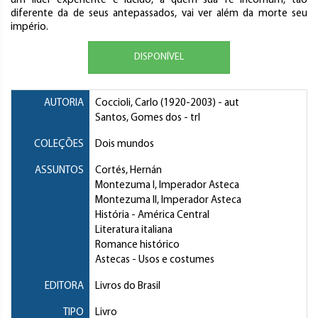
um líder experiente e lúcido, a quem sua fé incomum, tão
diferente da de seus antepassados, vai ver além da morte seu
império.
DISPONÍVEL
AUTORIA
Coccioli, Carlo
(1920-2003) - aut
Santos, Gomes dos
- trl
COLEÇÕES
Dois mundos
ASSUNTOS
Cortés, Hernán
Montezuma I, Imperador Asteca
Montezuma II, Imperador Asteca
História
- América Central
Literatura italiana
Romance histórico
Astecas
- Usos e costumes
EDITORA
Livros do Brasil
TIPO
Livro