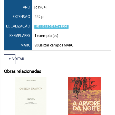
ANO
[c1964]
EXTENSÃO
442 p.
LOCALIZAÇÃO
821.131.1 C659.03a 1964
EXEMPLARES
1 exemplar(es)
MARC
Visualizar campos MARC
VOLTAR
Obras relacionadas