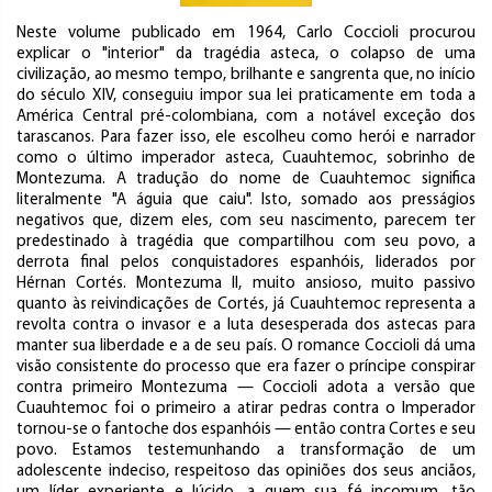
Neste volume publicado em 1964, Carlo Coccioli procurou
explicar o "interior" da tragédia asteca, o colapso de uma
civilização, ao mesmo tempo, brilhante e sangrenta que, no início
do século XIV, conseguiu impor sua lei praticamente em toda a
América Central pré-colombiana, com a notável exceção dos
tarascanos. Para fazer isso, ele escolheu como herói e narrador
como o último imperador asteca, Cuauhtemoc, sobrinho de
Montezuma. A tradução do nome de Cuauhtemoc significa
literalmente "A águia que caiu". Isto, somado aos presságios
negativos que, dizem eles, com seu nascimento, parecem ter
predestinado à tragédia que compartilhou com seu povo, a
derrota final pelos conquistadores espanhóis, liderados por
Hérnan Cortés. Montezuma II, muito ansioso, muito passivo
quanto às reivindicações de Cortés, já Cuauhtemoc representa a
revolta contra o invasor e a luta desesperada dos astecas para
manter sua liberdade e a de seu país. O romance Coccioli dá uma
visão consistente do processo que era fazer o príncipe conspirar
contra primeiro Montezuma — Coccioli adota a versão que
Cuauhtemoc foi o primeiro a atirar pedras contra o Imperador
tornou-se o fantoche dos espanhóis — então contra Cortes e seu
povo. Estamos testemunhando a transformação de um
adolescente indeciso, respeitoso das opiniões dos seus anciãos,