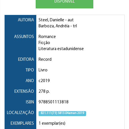
DISPONÍVEL
AUTORIA
Steel, Danielle
- aut
Barboza, Andréia
- trl
ASSUNTOS
Romance
Ficção
Literatura estadunidense
EDITORA
Record
TIPO
Livro
ANO
c2019
EXTENSÃO
278 p.
ISBN
9788501113818
LOCALIZAÇÃO
821.111(73) S813.04aman 2019
EXEMPLARES
1 exemplar(es)