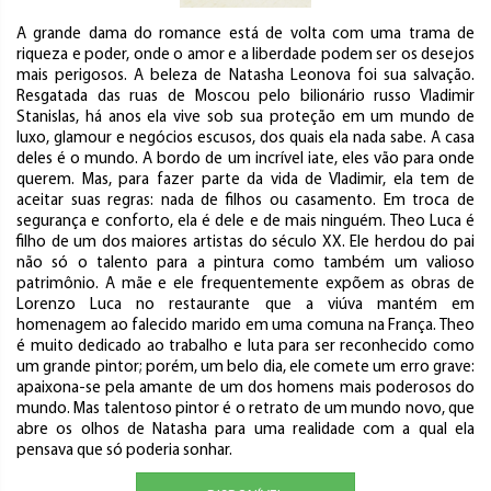
A grande dama do romance está de volta com uma trama de
riqueza e poder, onde o amor e a liberdade podem ser os desejos
mais perigosos. A beleza de Natasha Leonova foi sua salvação.
Resgatada das ruas de Moscou pelo bilionário russo Vladimir
Stanislas, há anos ela vive sob sua proteção em um mundo de
luxo, glamour e negócios escusos, dos quais ela nada sabe. A casa
deles é o mundo. A bordo de um incrível iate, eles vão para onde
querem. Mas, para fazer parte da vida de Vladimir, ela tem de
aceitar suas regras: nada de filhos ou casamento. Em troca de
segurança e conforto, ela é dele e de mais ninguém. Theo Luca é
filho de um dos maiores artistas do século XX. Ele herdou do pai
não só o talento para a pintura como também um valioso
patrimônio. A mãe e ele frequentemente expõem as obras de
Lorenzo Luca no restaurante que a viúva mantém em
homenagem ao falecido marido em uma comuna na França. Theo
é muito dedicado ao trabalho e luta para ser reconhecido como
um grande pintor; porém, um belo dia, ele comete um erro grave:
apaixona-se pela amante de um dos homens mais poderosos do
mundo. Mas talentoso pintor é o retrato de um mundo novo, que
abre os olhos de Natasha para uma realidade com a qual ela
pensava que só poderia sonhar.