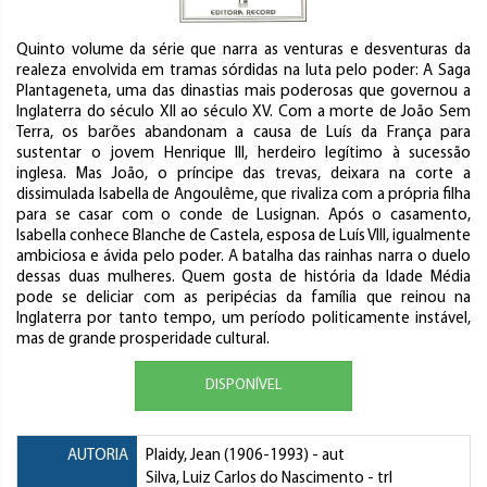
Quinto volume da série que narra as venturas e desventuras da
realeza envolvida em tramas sórdidas na luta pelo poder: A Saga
Plantageneta, uma das dinastias mais poderosas que governou a
Inglaterra do século XII ao século XV. Com a morte de João Sem
Terra, os barões abandonam a causa de Luís da França para
sustentar o jovem Henrique III, herdeiro legítimo à sucessão
inglesa. Mas João, o príncipe das trevas, deixara na corte a
dissimulada Isabella de Angoulême, que rivaliza com a própria filha
para se casar com o conde de Lusignan. Após o casamento,
Isabella conhece Blanche de Castela, esposa de Luís VIII, igualmente
ambiciosa e ávida pelo poder. A batalha das rainhas narra o duelo
dessas duas mulheres. Quem gosta de história da Idade Média
pode se deliciar com as peripécias da família que reinou na
Inglaterra por tanto tempo, um período politicamente instável,
mas de grande prosperidade cultural.
DISPONÍVEL
AUTORIA
Plaidy, Jean
(1906-1993) - aut
Silva, Luiz Carlos do Nascimento
- trl