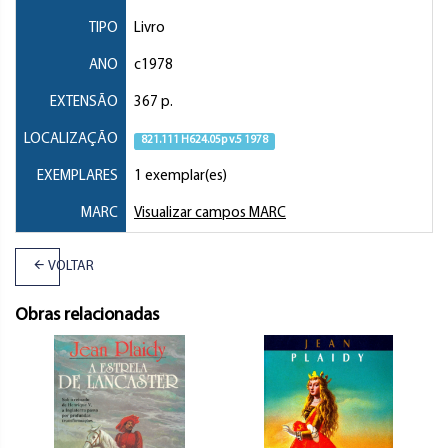
TIPO
Livro
ANO
c1978
EXTENSÃO
367 p.
LOCALIZAÇÃO
821.111 H624.05p v.5 1978
EXEMPLARES
1 exemplar(es)
MARC
Visualizar campos MARC
VOLTAR
Obras relacionadas