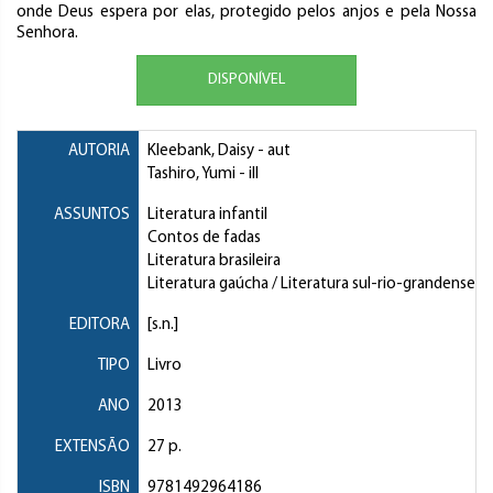
onde Deus espera por elas, protegido pelos anjos e pela Nossa
Senhora.
DISPONÍVEL
AUTORIA
Kleebank, Daisy
- aut
Tashiro, Yumi
- ill
ASSUNTOS
Literatura infantil
Contos de fadas
Literatura brasileira
Literatura gaúcha / Literatura sul-rio-grandense
EDITORA
[s.n.]
TIPO
Livro
ANO
2013
EXTENSÃO
27 p.
ISBN
9781492964186