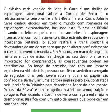
O clássico mais vendido de John le Carre é um thriller de
espionagem atemporal sobre a Cortina de Ferro e o
relacionamento tenso entre a Grã-Bretanha e a Rússia. John le
Carré ganhou elogios em todo o mundo com romances de
espionagem extraordinários, incluindo este "A casa da Rússia".
Levando os leitores pelos mundos sombrios da espionagem
internacional com conhecimento crítico extraído de seus anos na
inteligência britânica, o autor rastreia a trilha sombria e
devastadora de um documento que pode alterar profundamente
o curso dos eventos mundiais. Em Moscou, um maço de segredos
militares muda de mãos. Se chegar ao seu destino e se sua
importação for compreendida, as consequências podem ser
cataclísmicas. Ao longo do caminho, isso tem um impacto
explosivo na vida de três pessoas: um físico soviético carregado
de segredos; uma bela jovem russa a quem os papéis são
confiados; e Barley Blair, uma editora inglesa perplexa, contratada
pela Inteligência Britânica para descobrir a fonte do documento.
"A casa da Rússia" é uma magnífica história de amor, traição e
coragem. Pois, quando a Cortina de Ferro começa a enferrujar e
desmoronar, Blair fica com um grito de guerra que pode cair em
ouvidos surdos.