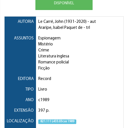
DISPONÍVEL
AUTORIA
Le Carré, John
(1931-2020) - aut
Araripe, Isabel Paquet de
- trl
ASSUNTOS
Espionagem
Mistério
Crime
Literatura inglesa
Romance policial
Ficção
EDITORA
Record
TIPO
Livro
ANO
c1989
EXTENSÃO
397 p.
LOCALIZAÇÃO
821.111 L433.03cas 1989