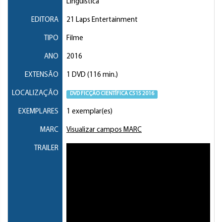
Linguística
EDITORA
21 Laps Entertainment
TIPO
Filme
ANO
2016
EXTENSÃO
1 DVD (116 min.)
LOCALIZAÇÃO
DVD FICÇÃO CIENTÍFICA C515 2016
EXEMPLARES
1 exemplar(es)
MARC
Visualizar campos MARC
TRAILER