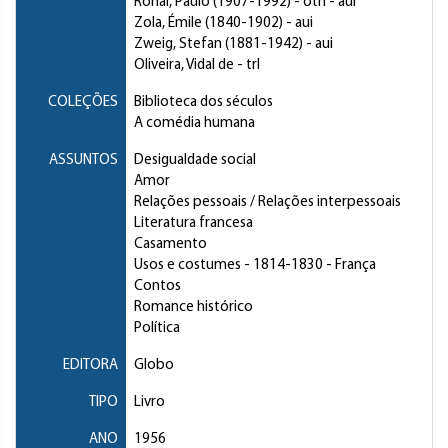
Rónai, Paulo
(1907-1992) - oth - aui
Zola, Émile
(1840-1902) - aui
Zweig, Stefan
(1881-1942) - aui
Oliveira, Vidal de
- trl
COLEÇÕES
Biblioteca dos séculos
A comédia humana
ASSUNTOS
Desigualdade social
Amor
Relações pessoais / Relações interpessoais
Literatura francesa
Casamento
Usos e costumes
- 1814-1830 - França
Contos
Romance histórico
Política
EDITORA
Globo
TIPO
Livro
ANO
1956