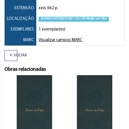
EXTENSÃO
xxvi, 662 p.
LOCALIZAÇÃO
ACERVO HISTÓRICO 821.133.1 B198.08c v.8 1956
EXEMPLARES
1 exemplar(es)
MARC
Visualizar campos MARC
VOLTAR
Obras relacionadas