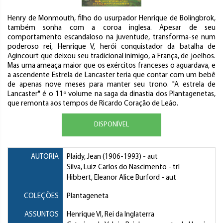
Henry de Monmouth, filho do usurpador Henrique de Bolingbrok,
também sonha com a coroa inglesa. Apesar de seu
comportamento escandaloso na juventude, transforma-se num
poderoso rei, Henrique V, herói conquistador da batalha de
Agincourt que deixou seu tradicional inimigo, a França, de joelhos.
Mas uma ameaça maior que os exércitos franceses o aguardava, e
a ascendente Estrela de Lancaster teria que contar com um bebê
de apenas nove meses para manter seu trono. "A estrela de
Lancaster" é o 11º volume na saga da dinastia dos Plantagenetas,
que remonta aos tempos de Ricardo Coração de Leão.
DISPONÍVEL
AUTORIA
Plaidy, Jean
(1906-1993) - aut
Silva, Luiz Carlos do Nascimento
- trl
Hibbert, Eleanor Alice Burford
- aut
COLEÇÕES
Plantageneta
ASSUNTOS
Henrique VI, Rei da Inglaterra