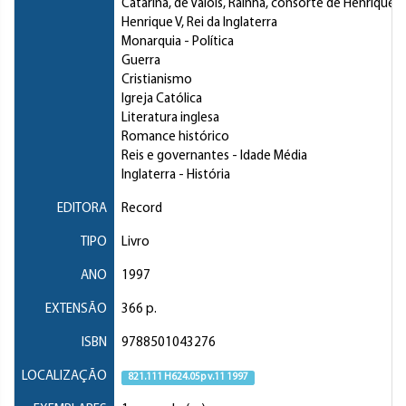
Catarina, de Valois, Rainha, consorte de Henrique V,
Henrique V, Rei da Inglaterra
Monarquia
- Política
Guerra
Cristianismo
Igreja Católica
Literatura inglesa
Romance histórico
Reis e governantes
- Idade Média
Inglaterra
- História
EDITORA
Record
TIPO
Livro
ANO
1997
EXTENSÃO
366 p.
ISBN
9788501043276
LOCALIZAÇÃO
821.111 H624.05p v.11 1997