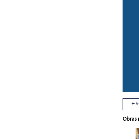
V
Obras 