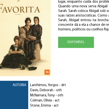
lugar, enquanto cuida dos prob
Quando uma nova serva Abigail 
Sarah. Sarah coloca Abigail sob 
suas raízes aristocráticas. Como
Sarah, Abigail entrou na brech
crescente dá a ela a chance de re
homens, políticos ou coelhos fi
DISPONÍVEL
AUTORIA
Lanthimos, Yorgos
- drt
Davis, Deborah
- oth
McNamara, Tony
- oth
Colman, Olivia
- act
Stone, Emma
- act