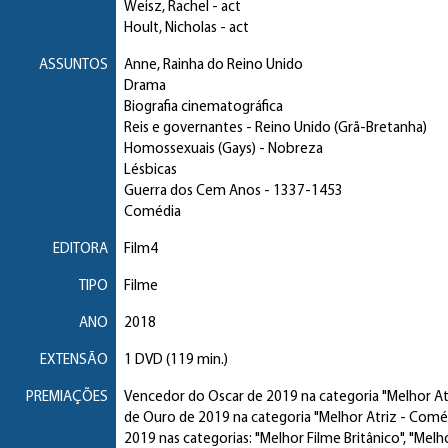
Weisz, Rachel
- act
Hoult, Nicholas
- act
ASSUNTOS
Anne, Rainha do Reino Unido
Drama
Biografia cinematográfica
Reis e governantes
- Reino Unido (Grã-Bretanha)
Homossexuais (Gays)
- Nobreza
Lésbicas
Guerra dos Cem Anos
- 1337-1453
Comédia
EDITORA
Film4
TIPO
Filme
ANO
2018
EXTENSÃO
1 DVD (119 min.)
PREMIAÇÕES
Vencedor do Oscar de 2019 na categoria "Melhor At
de Ouro de 2019 na categoria "Melhor Atriz - Coméd
2019 nas categorias: "Melhor Filme Britânico", "Melh