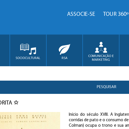
ASSOCIE-SE
TOUR 360º
COMUNICAÇÃO E
SOCIOCULTURAL
RSA
MARKETING
PESQUISAR
ORITA
Início do século XVIII. A Ingla
corridas de pato e o consumo de 
Colman) ocupa o trono e sua am