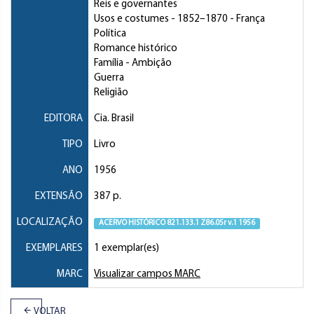
Reis e governantes
Usos e costumes
- 1852–1870 - França
Política
Romance histórico
Família
- Ambição
Guerra
Religião
EDITORA
Cia. Brasil
TIPO
Livro
ANO
1956
EXTENSÃO
387 p.
LOCALIZAÇÃO
ACERVO HISTÓRICO 821.133.1 Z86.05r v.1 1956
EXEMPLARES
1 exemplar(es)
MARC
Visualizar campos MARC
VOLTAR