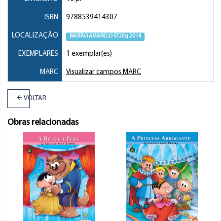
ISBN
9788539414307
LOCALIZAÇÃO
BASTÃO AMARELO S725g 2014
EXEMPLARES
1 exemplar(es)
MARC
Visualizar campos MARC
VOLTAR
Obras relacionadas