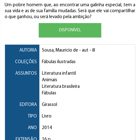
Um pobre homem que, ao encontrar uma galinha especial, tem a
sua vida e as de sua família mudadas. Será que ele vai compartilhar
o que ganhou, ou será levado pela ambição?
DISPONÍVEL
AUTORIA
Sousa, Mauricio de
- aut - ill
COLEÇÕES
Fábulas ilustradas
ASSUNTOS
Literatura infantil
Animais
Literatura brasileira
Fábulas
EDITORA
Girassol
TIPO
Livro
ANO
2014
EXTENSÃO
16 p.