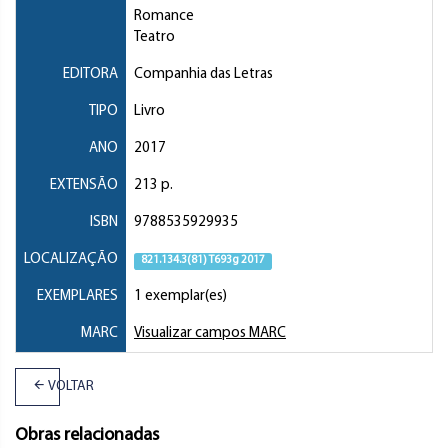
Romance
Teatro
EDITORA
Companhia das Letras
TIPO
Livro
ANO
2017
EXTENSÃO
213 p.
ISBN
9788535929935
LOCALIZAÇÃO
821.134.3(81) T693g 2017
EXEMPLARES
1 exemplar(es)
MARC
Visualizar campos MARC
VOLTAR
Obras relacionadas