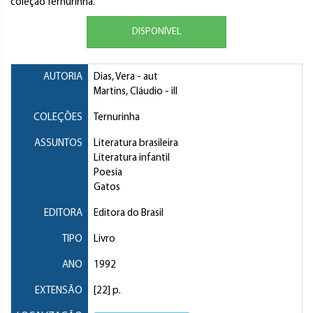
coleção Ternurinha.
DISPONÍVEL
AUTORIA
Dias, Vera
- aut
Martins, Cláudio
- ill
COLEÇÕES
Ternurinha
ASSUNTOS
Literatura brasileira
Literatura infantil
Poesia
Gatos
EDITORA
Editora do Brasil
TIPO
Livro
ANO
1992
EXTENSÃO
[22] p.