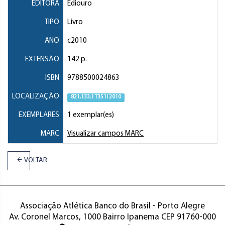
EDITORA
Ediouro
TIPO
Livro
ANO
c2010
EXTENSÃO
142 p.
ISBN
9788500024863
LOCALIZAÇÃO
821.133.1 T351l 2010
EXEMPLARES
1 exemplar(es)
MARC
Visualizar campos MARC
VOLTAR
Associação Atlética Banco do Brasil - Porto Alegre
Av. Coronel Marcos, 1000 Bairro Ipanema CEP 91760-000