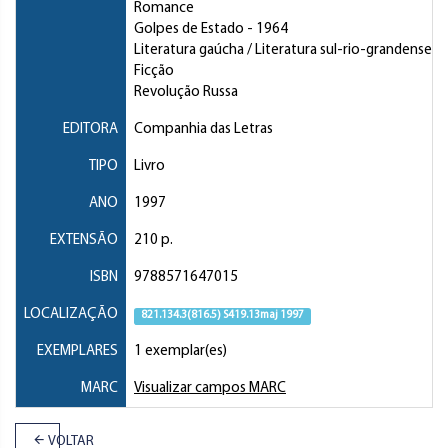
Romance
Golpes de Estado
- 1964
Literatura gaúcha / Literatura sul-rio-grandense
Ficção
Revolução Russa
EDITORA
Companhia das Letras
TIPO
Livro
ANO
1997
EXTENSÃO
210 p.
ISBN
9788571647015
LOCALIZAÇÃO
821.134.3(816.5) S419.13maj 1997
EXEMPLARES
1 exemplar(es)
MARC
Visualizar campos MARC
VOLTAR