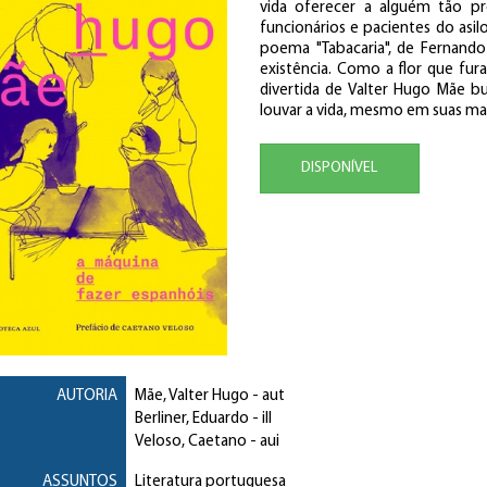
vida oferecer a alguém tão p
funcionários e pacientes do asil
poema "Tabacaria", de Fernando
existência. Como a flor que fura
divertida de Valter Hugo Mãe b
louvar a vida, mesmo em suas ma
DISPONÍVEL
AUTORIA
Mãe, Valter Hugo
- aut
Berliner, Eduardo
- ill
Veloso, Caetano
- aui
ASSUNTOS
Literatura portuguesa