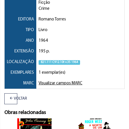
Ficção
Crime
EDITORA
Romano Torres
TIPO
Livro
ANO
1964
EXTENSÃO
195 p.
LOCALIZAÇÃO
821.111 C912.10t v.35 1964
EXEMPLARES
1 exemplar(es)
MARC
Visualizar campos MARC
VOLTAR
Obras relacionadas