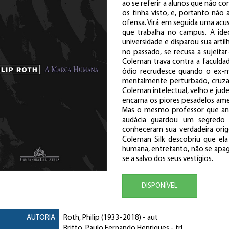
ao se referir a alunos que não c
os tinha visto, e, portanto nã
ofensa. Virá em seguida uma acus
que trabalha no campus. A id
universidade e disparou sua arti
no passado, se recusa a sujeit
Coleman trava contra a faculda
ódio recrudesce quando o ex-ma
mentalmente perturbado, cruza 
Coleman intelectual, velho e jud
encarna os piores pesadelos ame
Mas o mesmo professor que ante
audácia guardou um segredo 
conheceram sua verdadeira orige
Coleman Silk descobriu que el
humana, entretanto, não se apaga
se a salvo dos seus vestígios.
DISPONÍVEL
AUTORIA
Roth, Philip
(1933-2018) - aut
Britto, Paulo Fernando Henriques
- trl