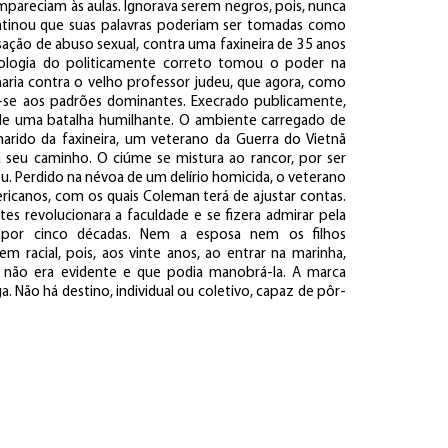
ompareciam às aulas. Ignorava serem negros, pois, nunca
o atinou que suas palavras poderiam ser tomadas como
ação de abuso sexual, contra uma faxineira de 35 anos
eologia do politicamente correto tomou o poder na
lharia contra o velho professor judeu, que agora, como
ar-se aos padrões dominantes. Execrado publicamente,
de uma batalha humilhante. O ambiente carregado de
rido da faxineira, um veterano da Guerra do Vietnã
seu caminho. O ciúme se mistura ao rancor, por ser
eu. Perdido na névoa de um delírio homicida, o veterano
ricanos, com os quais Coleman terá de ajustar contas.
s revolucionara a faculdade e se fizera admirar pela
por cinco décadas. Nem a esposa nem os filhos
m racial, pois, aos vinte anos, ao entrar na marinha,
a não era evidente e que podia manobrá-la. A marca
. Não há destino, individual ou coletivo, capaz de pôr-