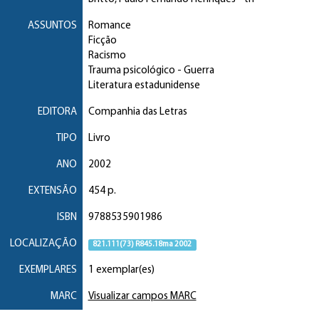
ASSUNTOS
Romance
Ficção
Racismo
Trauma psicológico
- Guerra
Literatura estadunidense
EDITORA
Companhia das Letras
TIPO
Livro
ANO
2002
EXTENSÃO
454 p.
ISBN
9788535901986
LOCALIZAÇÃO
821.111(73) R845.18ma 2002
EXEMPLARES
1 exemplar(es)
MARC
Visualizar campos MARC